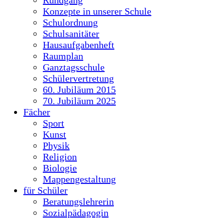
Konzepte in unserer Schule
Schulordnung
Schulsanitäter
Hausaufgabenheft
Raumplan
Ganztagsschule
Schülervertretung
60. Jubiläum 2015
70. Jubiläum 2025
Fächer
Sport
Kunst
Physik
Religion
Biologie
Mappengestaltung
für Schüler
Beratungslehrerin
Sozialpädagogin