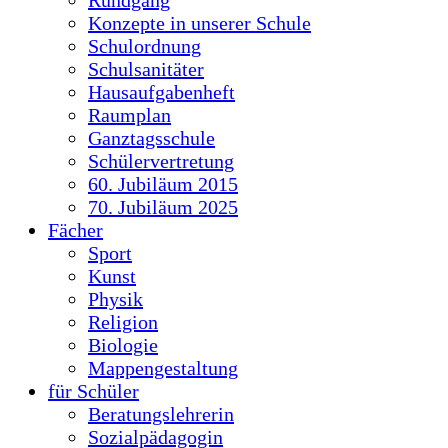
Konzepte in unserer Schule
Schulordnung
Schulsanitäter
Hausaufgabenheft
Raumplan
Ganztagsschule
Schülervertretung
60. Jubiläum 2015
70. Jubiläum 2025
Fächer
Sport
Kunst
Physik
Religion
Biologie
Mappengestaltung
für Schüler
Beratungslehrerin
Sozialpädagogin