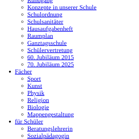
Konzepte in unserer Schule
Schulordnung
Schulsanitäter
Hausaufgabenheft
Raumplan
Ganztagsschule
Schülervertretung
60. Jubiläum 2015
70. Jubiläum 2025
Fächer
Sport
Kunst
Physik
Religion
Biologie
Mappengestaltung
für Schüler
Beratungslehrerin
Sozialpädagogin