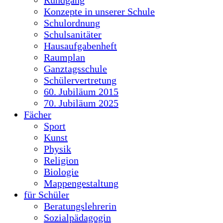
Konzepte in unserer Schule
Schulordnung
Schulsanitäter
Hausaufgabenheft
Raumplan
Ganztagsschule
Schülervertretung
60. Jubiläum 2015
70. Jubiläum 2025
Fächer
Sport
Kunst
Physik
Religion
Biologie
Mappengestaltung
für Schüler
Beratungslehrerin
Sozialpädagogin