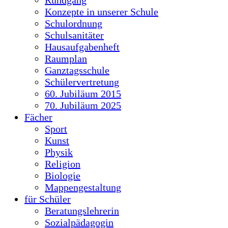
Konzepte in unserer Schule
Schulordnung
Schulsanitäter
Hausaufgabenheft
Raumplan
Ganztagsschule
Schülervertretung
60. Jubiläum 2015
70. Jubiläum 2025
Fächer
Sport
Kunst
Physik
Religion
Biologie
Mappengestaltung
für Schüler
Beratungslehrerin
Sozialpädagogin