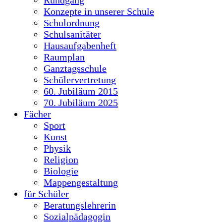
Konzepte in unserer Schule
Schulordnung
Schulsanitäter
Hausaufgabenheft
Raumplan
Ganztagsschule
Schülervertretung
60. Jubiläum 2015
70. Jubiläum 2025
Fächer
Sport
Kunst
Physik
Religion
Biologie
Mappengestaltung
für Schüler
Beratungslehrerin
Sozialpädagogin