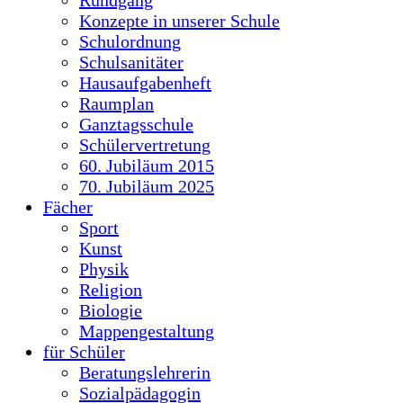
Konzepte in unserer Schule
Schulordnung
Schulsanitäter
Hausaufgabenheft
Raumplan
Ganztagsschule
Schülervertretung
60. Jubiläum 2015
70. Jubiläum 2025
Fächer
Sport
Kunst
Physik
Religion
Biologie
Mappengestaltung
für Schüler
Beratungslehrerin
Sozialpädagogin