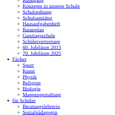
Konzepte in unserer Schule
Schulordnung
Schulsanitäter
Hausaufgabenheft
Raumplan
Ganztagsschule
Schülervertretung
60. Jubiläum 2015
70. Jubiläum 2025
Fächer
Sport
Kunst
Physik
Religion
Biologie
Mappengestaltung
für Schüler
Beratungslehrerin
Sozialpädagogin