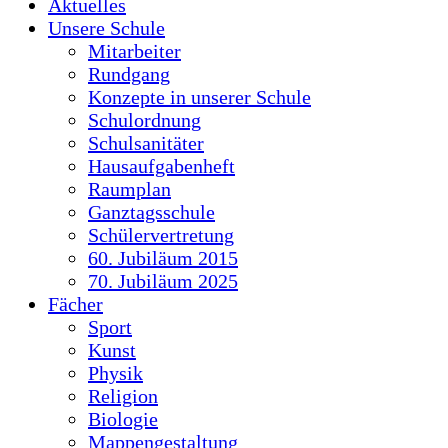
Aktuelles
Unsere Schule
Mitarbeiter
Rundgang
Konzepte in unserer Schule
Schulordnung
Schulsanitäter
Hausaufgabenheft
Raumplan
Ganztagsschule
Schülervertretung
60. Jubiläum 2015
70. Jubiläum 2025
Fächer
Sport
Kunst
Physik
Religion
Biologie
Mappengestaltung