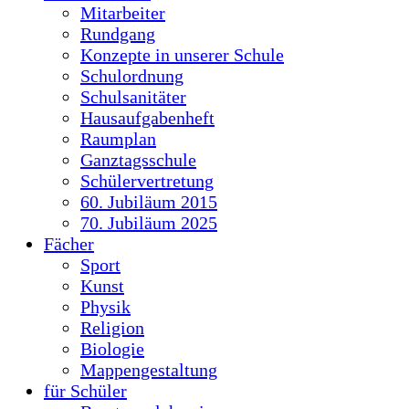
Mitarbeiter
Rundgang
Konzepte in unserer Schule
Schulordnung
Schulsanitäter
Hausaufgabenheft
Raumplan
Ganztagsschule
Schülervertretung
60. Jubiläum 2015
70. Jubiläum 2025
Fächer
Sport
Kunst
Physik
Religion
Biologie
Mappengestaltung
für Schüler