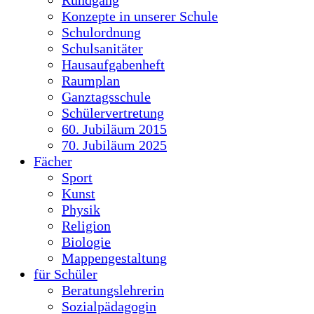
Konzepte in unserer Schule
Schulordnung
Schulsanitäter
Hausaufgabenheft
Raumplan
Ganztagsschule
Schülervertretung
60. Jubiläum 2015
70. Jubiläum 2025
Fächer
Sport
Kunst
Physik
Religion
Biologie
Mappengestaltung
für Schüler
Beratungslehrerin
Sozialpädagogin