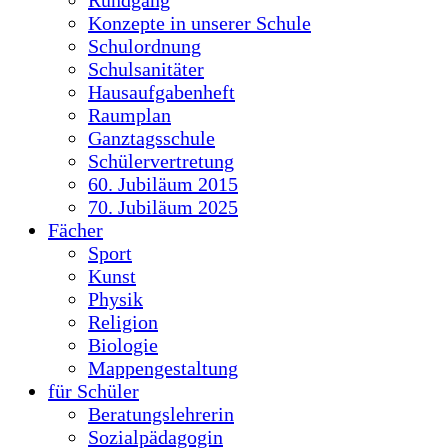
Konzepte in unserer Schule
Schulordnung
Schulsanitäter
Hausaufgabenheft
Raumplan
Ganztagsschule
Schülervertretung
60. Jubiläum 2015
70. Jubiläum 2025
Fächer
Sport
Kunst
Physik
Religion
Biologie
Mappengestaltung
für Schüler
Beratungslehrerin
Sozialpädagogin