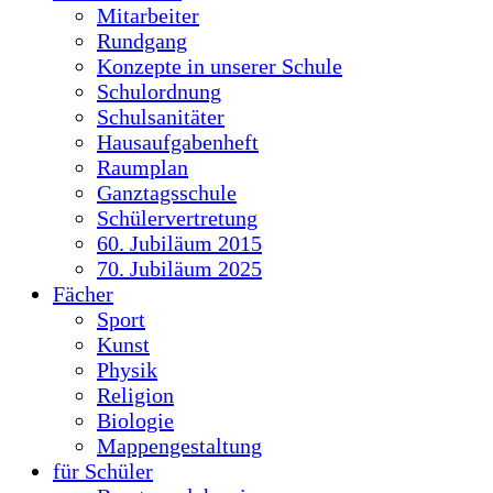
Mitarbeiter
Rundgang
Konzepte in unserer Schule
Schulordnung
Schulsanitäter
Hausaufgabenheft
Raumplan
Ganztagsschule
Schülervertretung
60. Jubiläum 2015
70. Jubiläum 2025
Fächer
Sport
Kunst
Physik
Religion
Biologie
Mappengestaltung
für Schüler